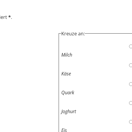
iert
*
.
Kreuze an:
Milch
Käse
Quark
Joghurt
Eis