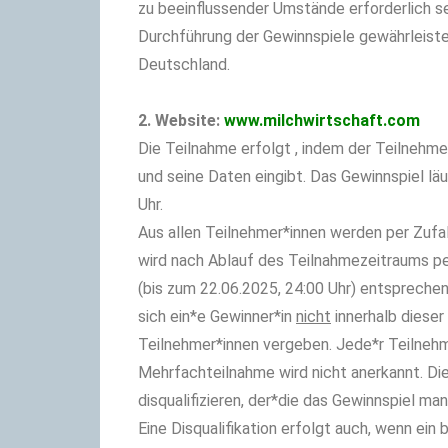
zu beeinflussender Umstände erforderlich s
Durchführung der Gewinnspiele gewährleiste
Deutschland.
2. Website:
www.milchwirtschaft.com
Die Teilnahme erfolgt , indem der Teilnehm
und seine Daten eingibt. Das Gewinnspiel lä
Uhr.
Aus allen Teilnehmer*innen werden per Zufal
wird nach Ablauf des Teilnahmezeitraums per
(bis zum 22.06.2025, 24:00 Uhr) entsprech
sich ein*e Gewinner*in
nicht
innerhalb dieser
Teilnehmer*innen vergeben. Jede*r Teilnehm
Mehrfachteilnahme wird nicht anerkannt. Die
disqualifizieren, der*die das Gewinnspiel m
Eine Disqualifikation erfolgt auch, wenn ein