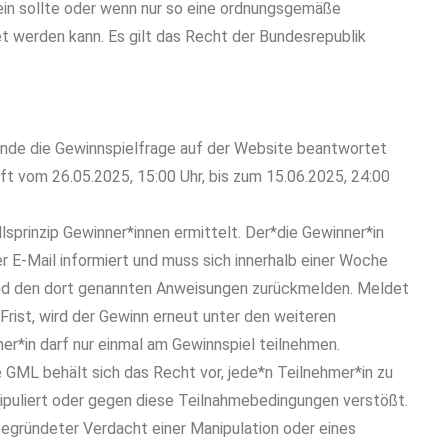
ein sollte oder wenn nur so eine ordnungsgemäße
t werden kann. Es gilt das Recht der Bundesrepublik
ende die Gewinnspielfrage auf der Website beantwortet
uft vom 26.05.2025, 15:00 Uhr, bis zum 15.06.2025, 24:00
lsprinzip Gewinner*innen ermittelt. Der*die Gewinner*in
 E-Mail informiert und muss sich innerhalb einer Woche
end den dort genannten Anweisungen zurückmelden. Meldet
 Frist, wird der Gewinn erneut unter den weiteren
er*in darf nur einmal am Gewinnspiel teilnehmen.
 GML behält sich das Recht vor, jede*n Teilnehmer*in zu
anipuliert oder gegen diese Teilnahmebedingungen verstößt.
 begründeter Verdacht einer Manipulation oder eines