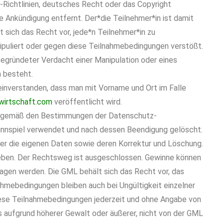
Richtlinien, deutsches Recht oder das Copyright
Ankündigung entfernt. Der*die Teilnehmer*in ist damit
sich das Recht vor, jede*n Teilnehmer*in zu
anipuliert oder gegen diese Teilnahmebedingungen verstößt.
 begründeter Verdacht einer Manipulation oder eines
 besteht.
einverstanden, dass man mit Vorname und Ort im Falle
wirtschaft.com
veröffentlicht wird.
n gemäß den Bestimmungen der Datenschutz-
winnspiel verwendet und nach dessen Beendigung gelöscht.
ber die eigenen Daten sowie deren Korrektur und Löschung.
eben. Der Rechtsweg ist ausgeschlossen. Gewinne können
ragen werden. Die GML behält sich das Recht vor, das
ahmebedingungen bleiben auch bei Ungültigkeit einzelner
iese Teilnahmebedingungen jederzeit und ohne Angabe von
s aufgrund höherer Gewalt oder äußerer, nicht von der GML