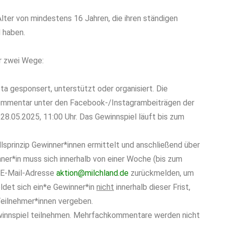
lter von mindestens 16 Jahren, die ihren ständigen
 haben.
er zwei Wege:
ta gesponsert, unterstützt oder organisiert. Die
 Kommentar unter den Facebook-/Instagrambeiträgen der
8.05.2025, 11:00 Uhr. Das Gewinnspiel läuft bis zum
lsprinzip Gewinner*innen ermittelt und anschließend über
nner*in muss sich innerhalb von einer Woche (bis zum
r E-Mail-Adresse
aktion@milchland.de
zurückmelden, um
ldet sich ein*e Gewinner*in
nicht
innerhalb dieser Frist,
Teilnehmer*innen vergeben.
ewinnspiel teilnehmen. Mehrfachkommentare werden nicht